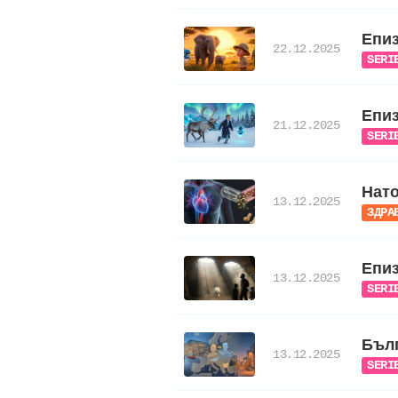
Епиз
22.12.2025
SERI
Епиз
21.12.2025
SERI
Нато
13.12.2025
ЗДРА
Епиз
13.12.2025
SERI
Бълг
13.12.2025
SERI