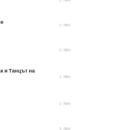
2 МИН
не
2 МИН
5 МИН
к и Танцът на
2 МИН
2 МИН
5 МИН