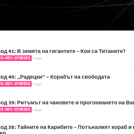
од 41: В земята на гигантите – Кои са Титаните?
+ още
ES-KEY-STORIES
од 40: „Радецки“ – Корабът на свободата
+ още
ES-KEY-STORIES
од 39: Ритъмът на чановете и прогонването на В
+ още
ES-KEY-STORIES
од 38: Тайните на Карибите – Потъналият кораб и
ер