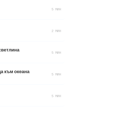
5 МИН
2 МИН
светлина
5 МИН
да към океана
5 МИН
5 МИН