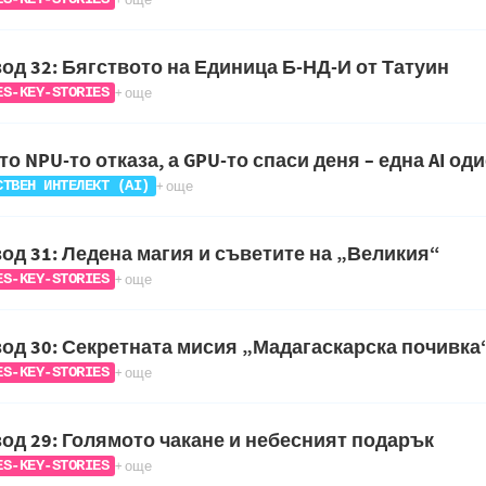
од 32: Бягството на Единица Б-НД-И от Татуин
+ още
ES-KEY-STORIES
то NPU-то отказа, а GPU-то спаси деня – една AI од
+ още
СТВЕН ИНТЕЛЕКТ (AI)
од 31: Ледена магия и съветите на „Великия“
+ още
ES-KEY-STORIES
од 30: Секретната мисия „Мадагаскарска почивка
+ още
ES-KEY-STORIES
од 29: Голямото чакане и небесният подарък
+ още
ES-KEY-STORIES