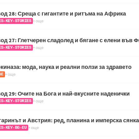
од 28: Среща с гигантите и ритъма на Африка
+ още
ES-KEY-STORIES
од 27: Глетчерен сладолед и бягане с елени във 
+ още
ES-KEY-STORIES
киназа: мода, наука и реални ползи за здравето
+ още
ВЕ
од 29: Очите на Бога и най-вкусните наденички
+ още
ES-KEY-STORIES
аринът и Австрия: ред, планина и имперска сянка
+ още
ES-KEY-BG-EU