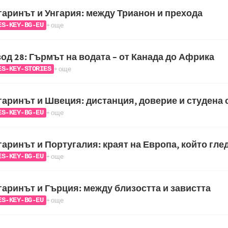
аринът и Унгария: между Трианон и прехода
+ още
ES-KEY-BG-EU
од 28: Гърмът на водата – от Канада до Африка
+ още
ES-KEY-STORIES
аринът и Швеция: дистанция, доверие и студена 
+ още
ES-KEY-BG-EU
аринът и Португалия: краят на Европа, който гле
+ още
ES-KEY-BG-EU
аринът и Гърция: между близостта и завистта
+ още
ES-KEY-BG-EU