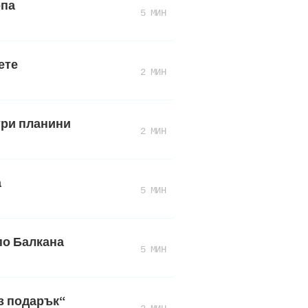
опа
5 МИН
ете
2 МИН
три планини
2 МИН
а
5 МИН
по Балкана
5 МИН
рз подарък“