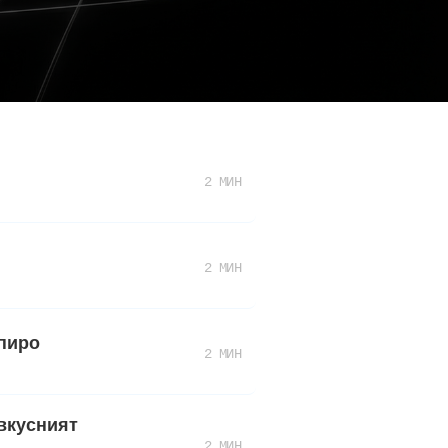
2 МИН
2 МИН
апиро
2 МИН
 вкусният
2 МИН