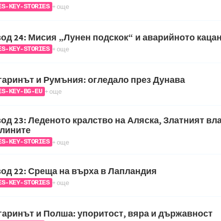
+ още
ES-KEY-STORIES
од 24: Мисия „Лунен подскок“ и аварийното каца
+ още
ES-KEY-STORIES
аринът и Румъния: огледало през Дунава
+ още
ES-KEY-BG-EU
од 23: Леденото кралство на Аляска, Златният вла
тлините
+ още
ES-KEY-STORIES
од 22: Среща на върха в Лапландия
+ още
ES-KEY-STORIES
аринът и Полша: упоритост, вяра и държавност