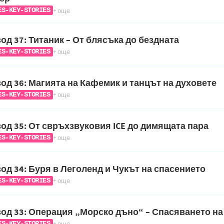
+ още
ES-KEY-STORIES
од 37: Титаник – От блясъка до бездната
+ още
ES-KEY-STORIES
од 36: Магията на Кафемик и танцът на духовете
+ още
ES-KEY-STORIES
од 35: От свръхзвуковия ICE до димящата пара
+ още
ES-KEY-STORIES
од 34: Буря в Леголенд и Чукът на спасението
+ още
ES-KEY-STORIES
од 33: Операция „Морско дъно“ – Спасяването н
+ още
ES-KEY-STORIES