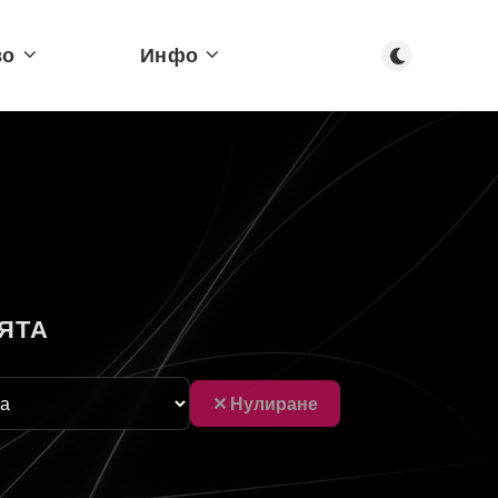
Тъмен режим
во
Инфо
ЯТА
✕ Нулиране