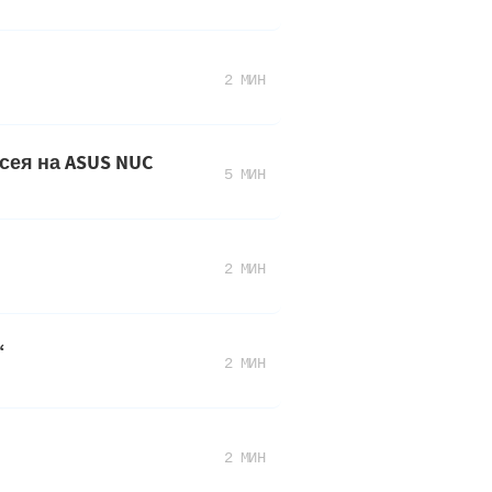
2 МИН
исея на ASUS NUC
5 МИН
2 МИН
“
2 МИН
2 МИН