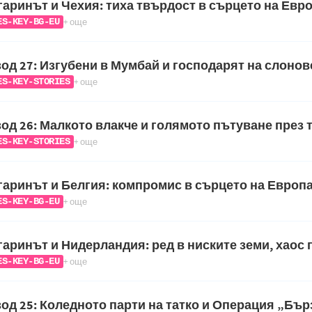
аринът и Чехия: тиха твърдост в сърцето на Евр
+ още
ES-KEY-BG-EU
од 27: Изгубени в Мумбай и господарят на слонов
+ още
ES-KEY-STORIES
од 26: Малкото влакче и голямото пътуване през 
+ още
ES-KEY-STORIES
аринът и Белгия: компромис в сърцето на Европ
+ още
ES-KEY-BG-EU
аринът и Нидерландия: ред в ниските земи, хаос 
+ още
ES-KEY-BG-EU
од 25: Коледното парти на татко и Операция „Бъ