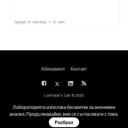
преди 8 месеца
•
5 мин
п
Абонамент
Контакт
Lachezar's Lab © 2025
Лабораторията използва бисквитки за анонимен
анализ. Продължавайки, вие се съгласявате с това.
Разбрах