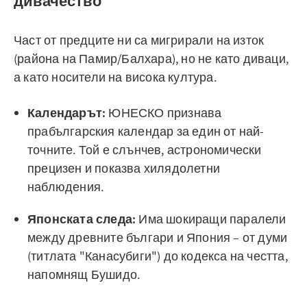
дивачество
Част от предците ни са мигрирали на изток
(района на Памир/Балхара), но не като диваци,
а като носители на висока култура.
Календарът:
ЮНЕСКО признава
прабългарския календар за един от най-
точните. Той е слънчев, астрономически
прецизен и показва хилядолетни
наблюдения.
Японската следа:
Има шокиращи паралели
между древните българи и Япония – от думи
(титлата "Канасубиги") до кодекса на честта,
напомнящ Бушидо.