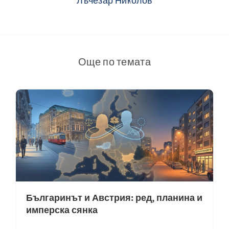
Лъчезар Николов
Още по темата
Българинът и Австрия: ред, планина и
имперска сянка