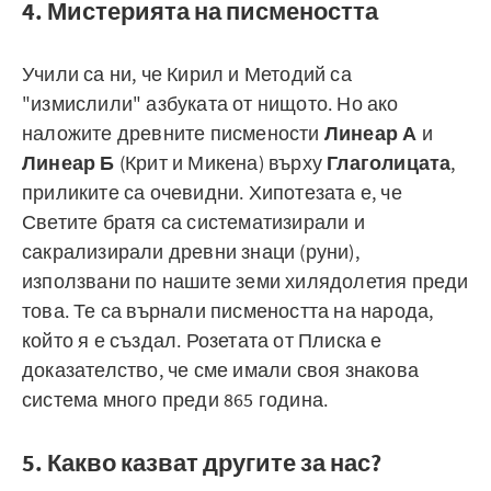
4. Мистерията на писмеността
Учили са ни, че Кирил и Методий са
"измислили" азбуката от нищото. Но ако
наложите древните писмености
Линеар А
и
Линеар Б
(Крит и Микена) върху
Глаголицата
,
приликите са очевидни. Хипотезата е, че
Светите братя са систематизирали и
сакрализирали древни знаци (руни),
използвани по нашите земи хилядолетия преди
това. Те са върнали писмеността на народа,
който я е създал. Розетата от Плиска е
доказателство, че сме имали своя знакова
система много преди 865 година.
5. Какво казват другите за нас?