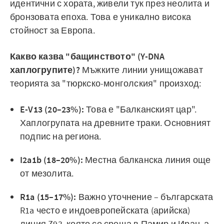
идентични с хората, живели тук през неолита и
бронзовата епоха. Това е уникално висока
стойност за Европа.
Какво казва "бащинството" (Y-DNA
хаплогрупите)?
Мъжките линии унищожават
теорията за "тюркско-монголския" произход:
E-V13 (20–23%):
Това е "Балканският цар".
Хаплогрупата на древните траки. Основният
подпис на региона.
I2a1b (18–20%):
Местна балканска линия още
от мезолита.
R1a (15–17%):
Важно уточнение – българската
R1a често е индоевропейската (арийска)
линия Z93, която се среща в Памир и Иран, а