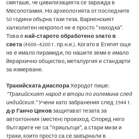
смяташе, че цивилизацията се заражда в
Месопотамия. Но археологията от последните
50 години обърна тази теза. Варненският
халколитен некропол не е просто "находка".
Това е
най-старото обработено злато в
света
(4600–4200 г. пр.н.е.). Когато в Египет още
не е имало пирамиди, по нашите земи е имало
йерархично общество, металургия и стандарти
за измерване.
Тракийската диаспора
Херодот пише:
"Тракийският народ е втори по големина след
индийския."
Учени като забранения след 1944 г.
д-р Ганчо Ценов
защитават тезата за
автохтонния (местен) произход. Според него
българите не са "пришълци", а стари мизи и
траки, които просто са се завърнали в