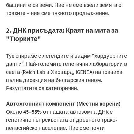
бащините си земи. Ние не сме взели земята от
траките – ние сме тяхното продължение.
2. ДНК присъдата: Краят на мита за
"Тюрките"
Тук спираме с легендите и вадим "хардуерните
данни". Най-големите генетични лаборатории в
света (Reich Lab в Харвард, iGENEA) направиха
пълна дисекция на българския геном.
Резултатите са категорични.
Автохтонният компонент (Местни корени)
Около
45–55%
от нашата автозомна ДНК е
генетично непрекъсната от древното трако-
пеласгийско население. Ние сме почти