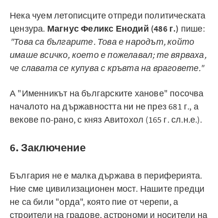
Нека чуем летописците отпреди политическата
цензура.
Магнус Феликс Енодий (486 г.)
пише:
"Това са българите. Това е народът, който
имаше всичко, което е пожелавал; те вярваха,
че славата се купува с кръвта на враговете."
А "Именникът на българските ханове" посочва
началото на държавността ни не през 681 г., а
векове по-рано, с княз Авитохол (165 г. сл.н.е.).
6. Заключение
България не е малка държава в периферията.
Ние сме цивилизационен мост. Нашите предци
не са били "орда", която пие от черепи, а
строители на градове, астрономи и носители на