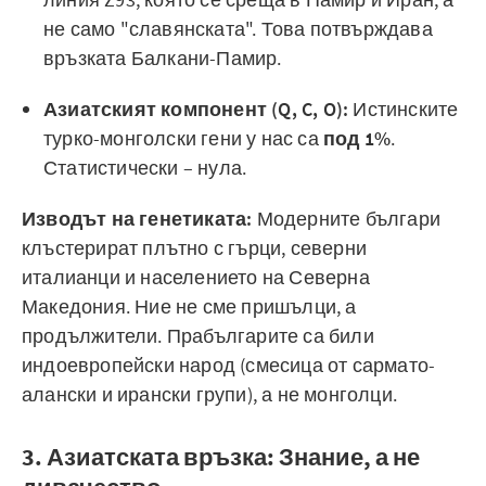
не само "славянската". Това потвърждава
връзката Балкани-Памир.
Азиатският компонент (Q, C, O):
Истинските
турко-монголски гени у нас са
под 1%
.
Статистически – нула.
Изводът на генетиката:
Модерните българи
клъстерират плътно с гърци, северни
италианци и населението на Северна
Македония. Ние не сме пришълци, а
продължители. Прабългарите са били
индоевропейски народ (смесица от сармато-
алански и ирански групи), а не монголци.
3. Азиатската връзка: Знание, а не