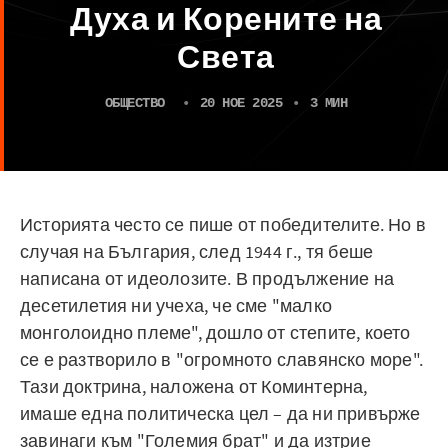
Духа и Корените на
Света
ОБЩЕСТВО
•
20 НОЕ 2025
•
3 МИН
Историята често се пише от победителите. Но в
случая на България, след 1944 г., тя беше
написана от идеолозите. В продължение на
десетилетия ни учеха, че сме "малко
монголоидно племе", дошло от степите, което
се е разтворило в "огромното славянско море".
Тази доктрина, наложена от Коминтерна,
имаше една политическа цел – да ни привърже
завинаги към "Големия брат" и да изтрие