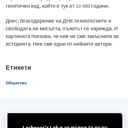
генетичен код, който е тук от 10 000 години.
Днес, благодарение на ДНК технологиите и
свободата на мисълта, пъзелът се нарежда. И
картината показва, че ние не сме закъснели за
историята. Ние сме едни от нейните автори.
Етикети
Общество
Lachezar's Lab е за всеки търсач