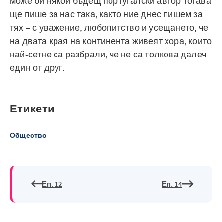
може би някой бъдещ португалски автор тогава
ще пише за нас така, както ние днес пишем за
тях – с уважение, любопитство и усещането, че
на двата края на континента живеят хора, които
най-сетне са разбрали, че не са толкова далеч
един от друг.
Етикети
Общество
Еп. 12
Еп. 14