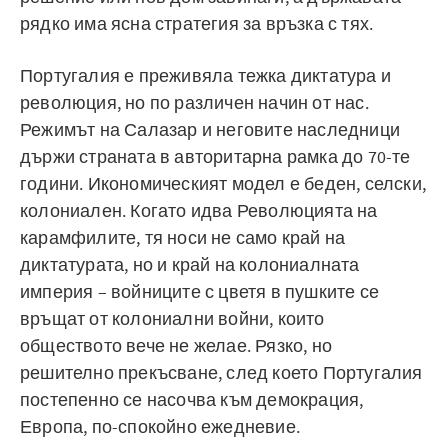
рядко има ясна стратегия за връзка с тях.
Португалия е преживяла тежка диктатура и
революция, но по различен начин от нас.
Режимът на Салазар и неговите наследници
държи страната в авторитарна рамка до 70-те
години. Икономическият модел е беден, селски,
колониален. Когато идва Революцията на
карамфилите, тя носи не само край на
диктатурата, но и край на колониалната
империя – войниците с цветя в пушките се
връщат от колониални войни, които
обществото вече не желае. Рязко, но
решително прекъсване, след което Португалия
постепенно се насочва към демокрация,
Европа, по-спокойно ежедневие.