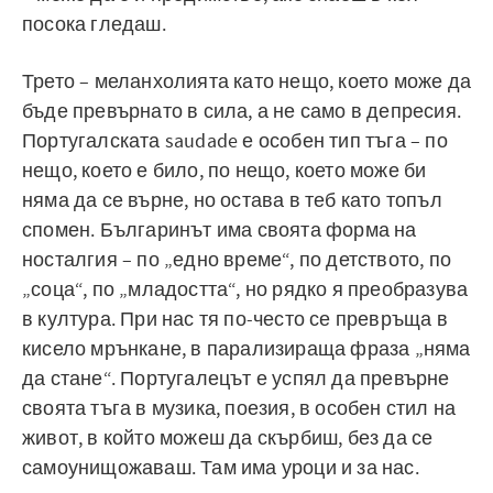
посока гледаш.
Трето – меланхолията като нещо, което може да
бъде превърнато в сила, а не само в депресия.
Португалската saudade е особен тип тъга – по
нещо, което е било, по нещо, което може би
няма да се върне, но остава в теб като топъл
спомен. Българинът има своята форма на
носталгия – по „едно време“, по детството, по
„соца“, по „младостта“, но рядко я преобразува
в култура. При нас тя по-често се превръща в
кисело мрънкане, в парализираща фраза „няма
да стане“. Португалецът е успял да превърне
своята тъга в музика, поезия, в особен стил на
живот, в който можеш да скърбиш, без да се
самоунищожаваш. Там има уроци и за нас.