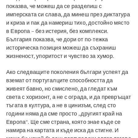
показва, че можеш да се разделиш с
имперската си слава, да минеш през диктатура
и криза и пак да намериш тихо, достойно място
в Европа – без истерия, без комплекси.
България показва, че дори от по-тежка
историческа позиция можеш да съхраниш
жизненост, упоритост и чувство за хумор.
Ако следващите поколения българи успеят да
вземат от португалците способността да
живеят бавно, но смислено, да гледат към
света с хоризонт, а не с ограда, и да превръщат
тъгата в култура, а не в цинизъм, след сто
години няма да сме просто „другият край на
Европа“. Ще сме страна, която знае къде се
намира на картата и къде иска да стигне. И