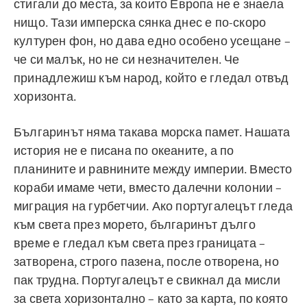
стигали до места, за които Европа не е знаела
нищо. Тази имперска сянка днес е по-скоро
културен фон, но дава едно особено усещане –
че си малък, но не си незначителен. Че
принадлежиш към народ, който е гледал отвъд
хоризонта.
Българинът няма такава морска памет. Нашата
история не е писана по океаните, а по
планините и равнините между империи. Вместо
кораби имаме чети, вместо далечни колонии –
миграция на гурбетчии. Ако португалецът гледа
към света през морето, българинът дълго
време е гледал към света през границата –
затворена, строго пазена, после отворена, но
пак трудна. Португалецът е свикнал да мисли
за света хоризонтално – като за карта, по която