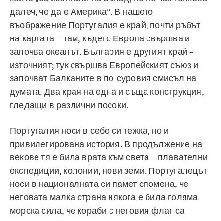
далеч, че да е Америка“. В нашето
въображение Португалия е край, почти ръбът
на картата – там, където Европа свършва и
започва океанът. България е другият край –
източният; тук свършва Европейският съюз и
започват Балканите в по-суровия смисъл на
думата. Два края на една и съща конструкция,
гледащи в различни посоки.
Португалия носи в себе си тежка, но и
привилегирована история. В продължение на
векове тя е била врата към света – плавателни
експедиции, колонии, нови земи. Португалецът
носи в националната си памет спомена, че
неговата малка страна някога е била голяма
морска сила, че кораби с неговия флаг са