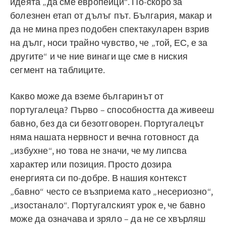
идеята „да сме европейци“. По-скоро за
болезнен етап от дълъг път. България, макар и
да не мина през подобен спектакуларен взрив
на дълг, носи трайно чувство, че „той, ЕС, е за
другите“ и че ние винаги ще сме в ниския
сегмент на таблиците.
Какво може да вземе българинът от
португалеца? Първо – способността да живееш
бавно, без да си безотговорен. Португалецът
няма нашата нервност и вечна готовност да
„избухне“, но това не значи, че му липсва
характер или позиция. Просто дозира
енергията си по-добре. В нашия контекст
„бавно“ често се възприема като „несериозно“,
„изостанало“. Португалският урок е, че бавно
може да означава и зряло – да не се хвърляш