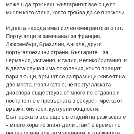
можеш да тръгнеш. Българинът все още го
мисли като стена, която трябва да се прескочи.
И двата народа имат силен емигрантски опит.
Португалците заминават за Франция,
Люксембург, Бразилия, Ангола, други
португалоезични страни. Българите – за
Германия, Испания, Италия, Великобритания. И
в двата случая има поколения, които пращат
пари вкъщи, връщат се за празници, живеят на
две места. Разликата е, че португалската
диаспора съществува от много по-отдавна и
постепенно е превърната в ресурс – мрежа от
връзки, бизнеси, културни общности.
Българската все още е в стадий на разкъсване
– много хора не знаят дали „там“ е временно
решение или нов дом завинаги, а държавата