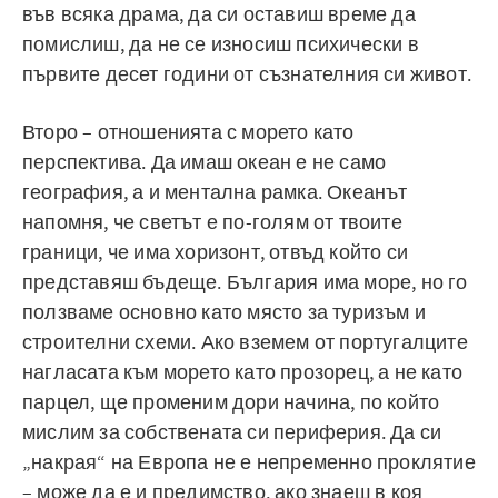
във всяка драма, да си оставиш време да
помислиш, да не се износиш психически в
първите десет години от съзнателния си живот.
Второ – отношенията с морето като
перспектива. Да имаш океан е не само
география, а и ментална рамка. Океанът
напомня, че светът е по-голям от твоите
граници, че има хоризонт, отвъд който си
представяш бъдеще. България има море, но го
ползваме основно като място за туризъм и
строителни схеми. Ако вземем от португалците
нагласата към морето като прозорец, а не като
парцел, ще променим дори начина, по който
мислим за собствената си периферия. Да си
„накрая“ на Европа не е непременно проклятие
– може да е и предимство, ако знаеш в коя