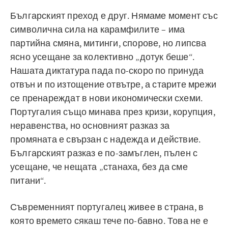
Българският преход е друг. Нямаме момент със
символична сила на карамфилите – има
партийна смяна, митинги, спорове, но липсва
ясно усещане за колективно „дотук беше“.
Нашата диктатура пада по-скоро по принуда
отвън и по изтощение отвътре, а старите мрежи
се пренареждат в нови икономически схеми.
Португалия също минава през кризи, корупция,
неравенства, но основният разказ за
промяната е свързан с надежда и действие.
Българският разказ е по-замъглен, пълен с
усещане, че нещата „станаха, без да сме
питани“.
Съвременният португалец живее в страна, в
която времето сякаш тече по-бавно. Това не е