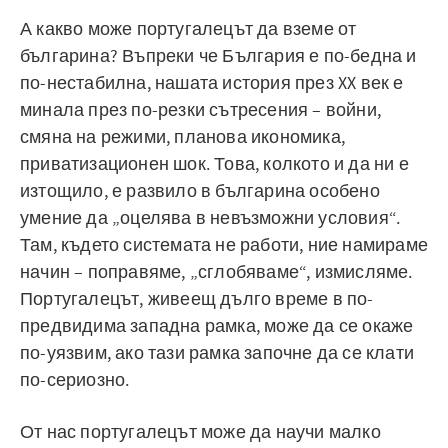
А какво може португалецът да вземе от
българина? Въпреки че България е по-бедна и
по-нестабилна, нашата история през XX век е
минала през по-резки сътресения – войни,
смяна на режими, планова икономика,
приватизационен шок. Това, колкото и да ни е
изтощило, е развило в българина особено
умение да „оцелява в невъзможни условия“.
Там, където системата не работи, ние намираме
начин – поправяме, „сглобяваме“, измисляме.
Португалецът, живеещ дълго време в по-
предвидима западна рамка, може да се окаже
по-уязвим, ако тази рамка започне да се клати
по-сериозно.
От нас португалецът може да научи малко