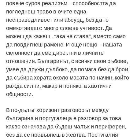
повече суров реализъм – способността да
погледнеш право в очите една
несправедливост или абсурд, без да го
омекотяваш с много слоеве учтивост. Да
можеш да кажеш „така не става“, вместо само
да повдигнеш рамене. И още нещо – нашата
склонност да сме директни в личните
отношения. Българинът, с всички свои ръбове,
умее да дружи дълбоко, да помага без да брои,
да събира хората около масата по начин, който
ражда силни, макар и понякога хаотични
общности.
В по-дълъг хоризонт разговорът между
българина и португалеца е разговор за това
какво означава да бъдеш малък и периферен,
без да се превърнеш в жертва. Португалия