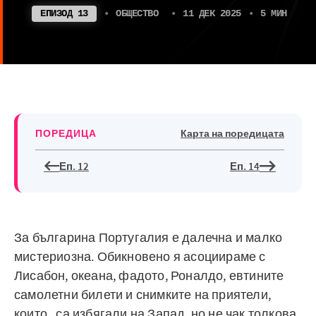
ЕПИЗОД 13
•
ОБЩЕСТВО
•
11 ДЕК 2025
•
5 МИН
ПОРЕДИЦА
Карта на поредицата
Еп. 12
Еп. 14
За българина Португалия е далечна и малко
мистериозна. Обикновено я асоциираме с
Лисабон, океана, фадото, Роналдо, евтините
самолетни билети и снимките на приятели,
които „са избягали на Запад, но не чак толкова