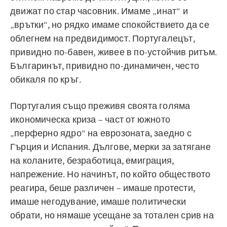
движат по стар часовник. Имаме „инат“ и
„врътки“, но рядко имаме спокойствието да се
облегнем на предвидимост. Португалецът,
привидно по-бавен, живее в по-устойчив ритъм.
Българинът, привидно по-динамичен, често
обикаля по кръг.
Португалия също преживя своята голяма
икономическа криза – част от южното
„перферно ядро“ на еврозоната, заедно с
Гърция и Испания. Дългове, мерки за затягане
на коланите, безработица, емиграция,
напрежение. Но начинът, по който обществото
реагира, беше различен – имаше протести,
имаше негодувание, имаше политически
обрати, но нямаше усещане за тотален срив на