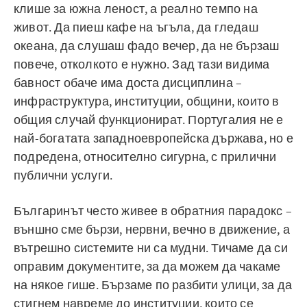
клише за южна леност, а реално темпо на
живот. Да пиеш кафе на ъгъла, да гледаш
океана, да слушаш фадо вечер, да не бързаш
повече, отколкото е нужно. Зад тази видима
бавност обаче има доста дисциплина –
инфраструктура, институции, общини, които в
общия случай функционират. Португалия не е
най-богатата западноевропейска държава, но е
подредена, относително сигурна, с прилични
публични услуги.
Българинът често живее в обратния парадокс –
външно сме бързи, нервни, вечно в движение, а
вътрешно системите ни са мудни. Тичаме да си
оправим документите, за да можем да чакаме
на някое гише. Бързаме по разбити улици, за да
стигнем навреме до институции, които се