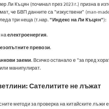
р Ли Къцян (починал през 2023 г.) призна в изт
ат, че БВП данните са "изкуствени" (man-made).
леда три неща (т.нар.
"Индекс на Ли Къцян"
):
 на
електроенергия
.
езопътните превози
.
анкови заеми
. Всичко останало е "за пред хора
 или манипулират.
ветлини: Сателитите не лъжат
сните методи за проверка на китайските лъжи е