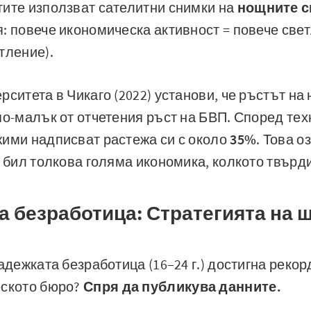
тите използват сателитни снимки на
нощните с
: повече икономическа активност = повече све
тление).
рситета в Чикаго (2022) установи, че ръстът на
по-малък от отчетения ръст на БВП. Според тех
жими надписват растежа си с около
35%
. Това о
е бил толкова голяма икономика, колкото твърди
а безработица: Стратегията на 
ладежката безработица (16–24 г.) достигна реко
еското бюро?
Спря да публикува данните.