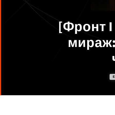
[Фронт I
мираж:
Е