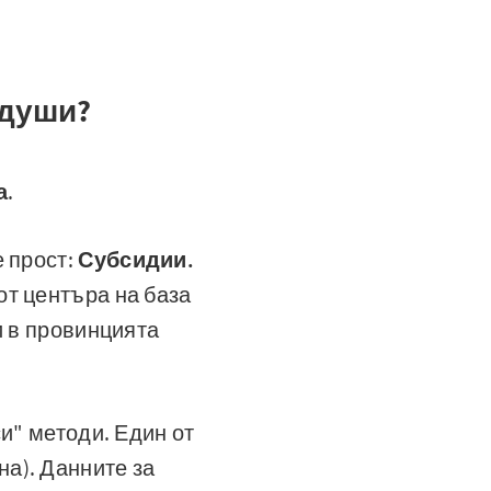
 души?
а
.
е прост:
Субсидии.
от центъра на база
и в провинцията
и" методи. Един от
на). Данните за