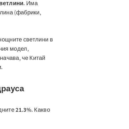
ветлини
. Има
тлина (фабрики,
 нощните светлини в
ния модел,
значава, че Китай
.
щрауса
рдните
21.3%
. Какво