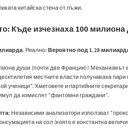
ликата китайска стена от лъжи.
то: Къде изчезнаха 100 милиона
милиарда
. Реално:
Вероятно под 1.28 милиард
илиона души (почти две Франции)? Механизмът 
есетилетия местните власти получаваха пари 
рой ученици". Кметовете и партийните секретар
имул да измислят "фантомни граждани".
лта:
Независими анализатори използват "прокс
консумацията на сол (която е константна величи