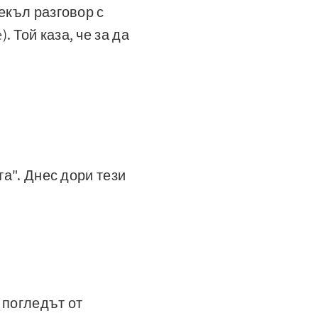
екъл разговор с
 Той каза, че за да
та". Днес дори тези
 погледът от