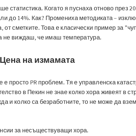
е статистика. Когато я пуснаха отново през 202
ли до 14%. Как? Промениха методиката – изклю
, от сметките. Това е класически пример за "чу
а не виждаш, че имаш температура.
Цена на измамата
е е просто PR проблем. Тя е управленска катас
елство в Пекин не знае колко хора живеят в ст
да и колко са безработните, то не може да взе
нсии за несъществуващи хора.