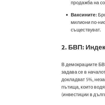
продажба на со
Ваксините:
Бро
милиони по-нис
съществуват.
2. БВП: Инде
В демокрациите БВ
задава се в начало
докладват 5%, неза
пътища, които водят
(инвестиции в дълг