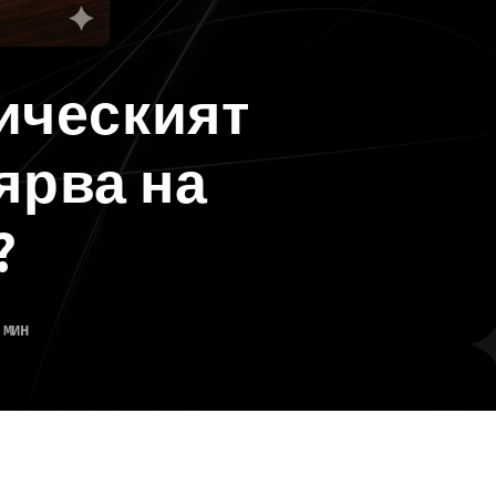
тическият
ярва на
?
 МИН