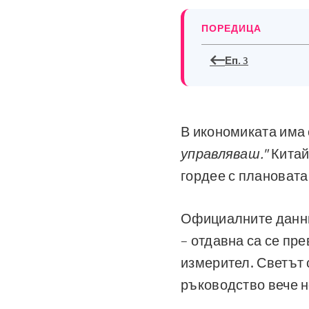
ПОРЕДИЦА
Еп. 3
В икономиката има 
управляваш."
Китай
гордее с плановата
Официалните данни,
– отдавна са се пр
измерител. Светът 
ръководство вече н