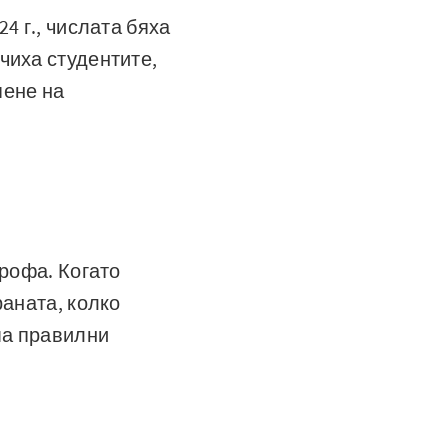
4 г., числата бяха
чиха студентите,
пене на
трофа. Когато
раната, колко
ма правилни