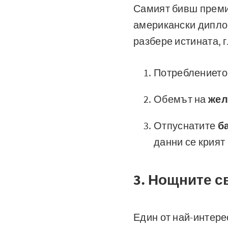
Самият бивш премие
американски диплом
разбере истината, г
Потреблението
Обемът на
жел
Отпуснатите
б
данни се крият
3. Нощните с
Един от най-интере