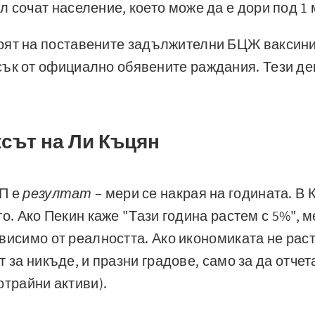
л сочат население, което може да е дори под 1
ят на поставените задължителни БЦЖ ваксини
ък от официално обявените раждания. Тези де
ксът на Ли Къцян
П е
резултат
– мери се накрая на годината. В
то. Ако Пекин каже "Тази година растем с 5%", 
висимо от реалността. Ако икономиката не раст
 за никъде, и празни градове, само за да отчет
отрайни активи).