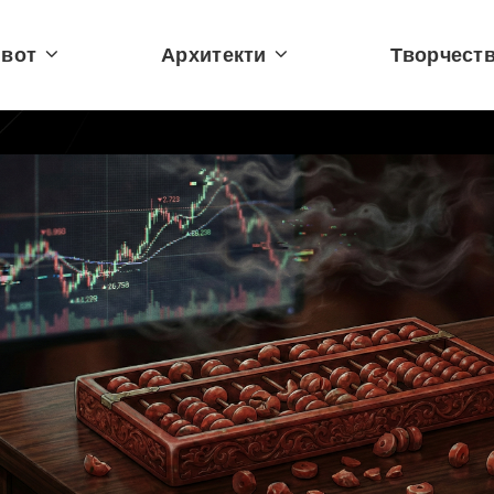
вот
Архитекти
Творчест