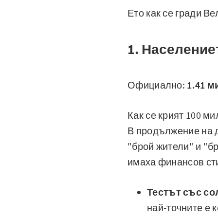
Ето как се гради Ве
1. Население
Официално:
1.41 
Как се крият 100 м
В продължение на д
"брой жители" и "б
имаха финансов ст
Тестът със со
най-точните е 