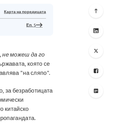
Карта на поредицата
Еп. 5
, не можеш да го
ържавата, която се
авлява "на сляпо".
о, за безработицата
номически
то китайско
пропагандата.