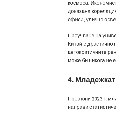
космоса. Икономис
доказана корелация
офиси, улично осве
Проучване на униве
Китай е драстично 
автократичните ре
може би никога не 
4. Младежкат
През юни 2023 г. м
направи статистич