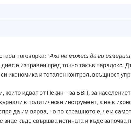
стара поговорка:
"Ако не можеш да го измериш
 днес е изправен пред точно такъв парадокс. Д
 си икономика и тотален контрол, всъщност упр
 които идват от Пекин – за БВП, за населениет
евърнали в политически инструмент, а не в ико
спря да им вярва, но по-страшното е, че и само
е знае къде свършва истината и къде започва 