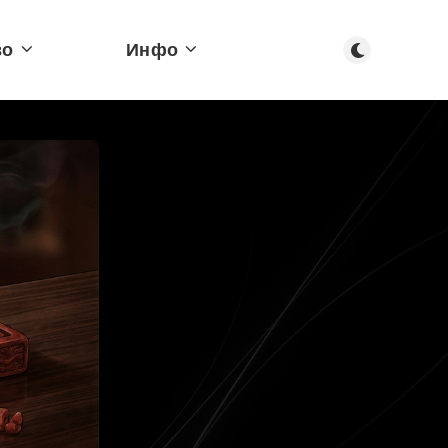
Тъмен режим
во
Инфо