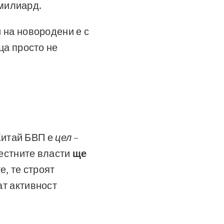
 милиард.
 на новородени е с
ца просто не
 Китай БВП е
цел
–
местните власти
ще
е, те строят
ат активност