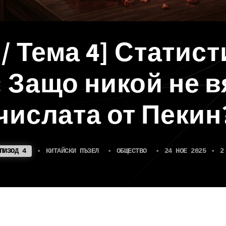
 / Тема 4] Статис
 Защо никой не в
числата от Пекин
ПИЗОД 4
•
КИТАЙСКИ ПЪЗЕЛ
•
ОБЩЕСТВО
•
24 НОЕ 2025
•
2