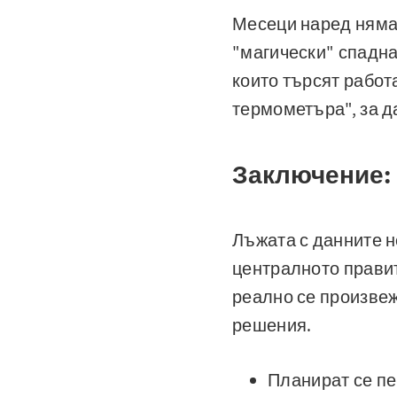
Месеци наред нямаш
"магически" спадна
които търсят работа
термометъра", за д
Заключение: 
Лъжата с данните н
централното правит
реално се произвеж
решения.
Планират се пе