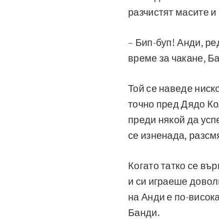
разчистят масите и
– Бип-буп! Анди, р
време за чакане, Б
Той се наведе ниск
точно пред Дядо Ко
преди някой да успе
се изненада, разсм
Когато татко се въ
и си играеше доволн
на Анди е по-висока
Банди.