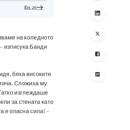
Еп. 26
тиваме на коледното
 – изписука Банди
идя, бяха високите
затича. Сложиха му
 Татко изглеждаше
епи за стената като
та е опасна сила! –