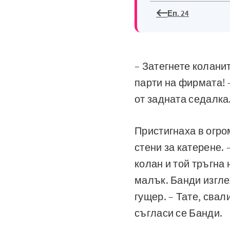
Еп. 24
– Затегнете коланит
парти на фирмата! 
от задната седалка.
Пристигнаха в огро
стени за катерене. 
колан и той тръгна
малък. Банди изглеж
гущер. – Тате, свал
съгласи се Банди.