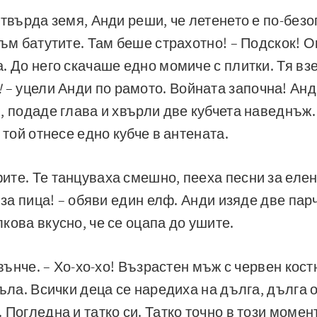
 твърда земя, Анди реши, че летенето е по-безо
към батутите. Там беше страхотно! – Подскок! 
. До него скачаше едно момиче с плитки. Тя взе
!
– уцели Анди по рамото. Войната започна! Анд
, подаде глава и хвърли две кубчета наведнъж
 той отнесе едно кубче в антената.
те. Те танцуваха смешно, пееха песни за елен
 за пица! – обяви един елф. Анди изяде две пар
кова вкусно, че се оцапа до ушите.
звънче. – Хо-хо-хо! Възрастен мъж с червен кос
гъла. Всички деца се наредиха на дълга, дълга 
 Погледна и татко си. Татко точно в този момен