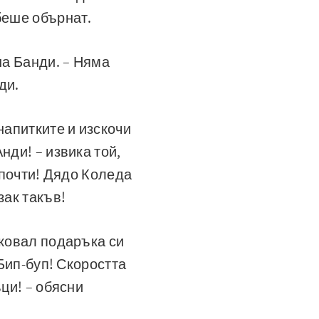
беше обърнат.
на Банди. – Няма
ди.
напитките и изскочи
нди! – извика той,
 почти! Дядо Коледа
зак такъв!
аковал подаръка си
 Бип-буп! Скоростта
ъци! – обясни