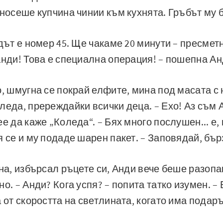
 носеше купчина чинии към кухнята. Гръбът му 
едът е номер 45. Ще чакаме 20 минути – пресмет
анди! Това е специална операция! – пошепна Ан
о, шмугна се покрай елфите, мина под масата с 
леда, пререждайки всички деца. – Ехо! Аз съм А
е да каже „Коледа“. – Бях много послушен... е,
я се и му подаде шарен пакет. – Заповядай, бър
рна, избърсал ръцете си, Анди вече беше разоп
о. – Анди? Кога успя? – попита татко изумен. –
 от скоростта на светлината, когато има подар