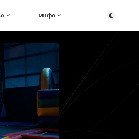
Тъмен режим
во
Инфо