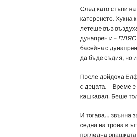
След като стъпи на
катеренето. Хукна 
летеше във въздуха
дунапрен и –
ПЛЯС
басейна с дунапрен
да бъде съдия, но и
После дойдоха Елфи
с децата. – Време е
кашкавал. Беше тол
И тогава... звънна 
седна на трона в ъ
погледна опашката.