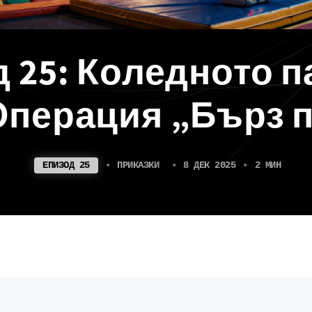
 25: Коледното п
 Операция „Бърз 
ЕПИЗОД 25
•
ПРИКАЗКИ
•
8 ДЕК 2025
•
2 МИН