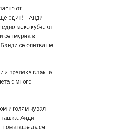
пасно от
Още един! – Анди
 едно меко кубче от
и се гмурна в
. Банди се опитваше
и и правеха влакче
чета с много
тюм и голям чувал
опашка. Анди
т помагаше да се