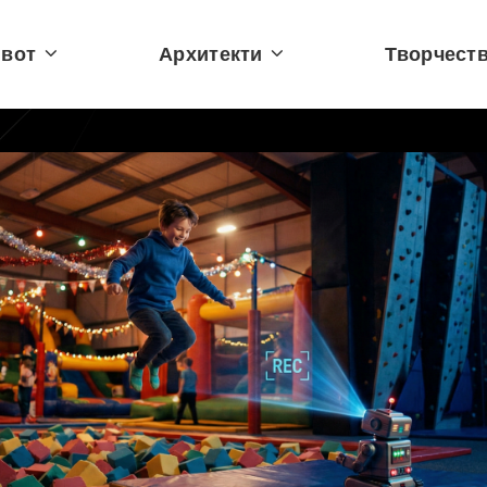
вот
Архитекти
Творчест