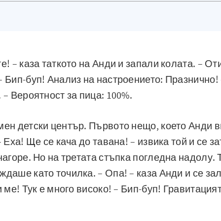
е! – каза таткото на Анди и запали колата. – О
– Бип-буп! Анализ на настроението: Празнично!
 – Вероятност за пица: 100%.
мен детски център. Първото нещо, което Анди в
– Еха! Ще се кача до тавана! – извика той и се 
 нагоре. Но на третата стъпка погледна надолу.
даше като точилка. – Опа! – каза Анди и се зал
и ме! Тук е много високо! – Бип-буп! Гравитация