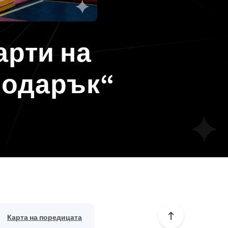
арти на
подарък“
Карта на поредицата