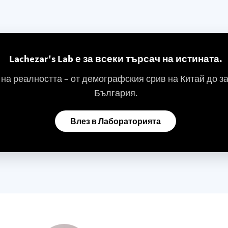
Lachezar's Lab е за всеки търсач на истината.
 на реалността – от демографския срив на Китай до з
България.
Влез в Лабораторията