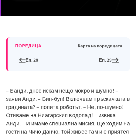
ПОРЕДИЦА
Карта на поредицата
Еп. 28
Еп. 29
– Банди, днес искам нещо мокро и шумно! –
заяви Анди. – Бип-буп! Включвам пръскачката в
градината? – попита роботът. – Не, по-шумно!
Отиваме на Ниагарския водопад! – извика
Анди. – И имаме специална мисия. Ще ходим на
гости на Чичо Данчо. Той живее там и е приятел