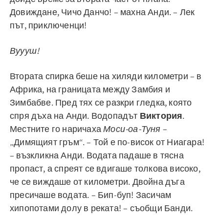
Довиждане, Чичо Данчо! – махна Анди. – Лек
път, приключенци!
Вуууш!
Втората спирка беше на хиляди километри – в
Африка, на границата между Замбия и
Зимбабве. Пред тях се разкри гледка, която
спря дъха на Анди. Водопадът
Виктория
.
Местните го наричаха
Моси-оа-Туня
–
„Димящият гръм“. – Той е по-висок от Ниагара!
– възкликна Анди. Водата падаше в тясна
пропаст, а спреят се вдигаше толкова високо,
че се виждаше от километри. Двойна дъга
пресичаше водата. – Бип-буп! Засичам
хипопотами долу в реката! – съобщи Банди.