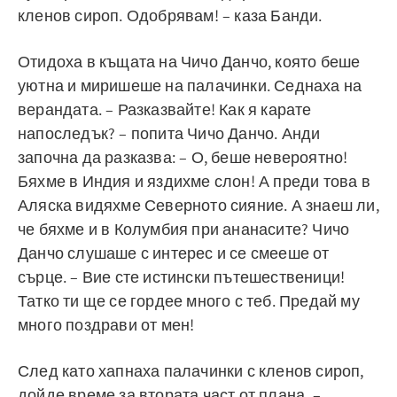
кленов сироп. Одобрявам! – каза Банди.
Отидоха в къщата на Чичо Данчо, която беше
уютна и миришеше на палачинки. Седнаха на
верандата. – Разказвайте! Как я карате
напоследък? – попита Чичо Данчо. Анди
започна да разказва: – О, беше невероятно!
Бяхме в Индия и яздихме слон! А преди това в
Аляска видяхме Северното сияние. А знаеш ли,
че бяхме и в Колумбия при ананасите? Чичо
Данчо слушаше с интерес и се смееше от
сърце. – Вие сте истински пътешественици!
Татко ти ще се гордее много с теб. Предай му
много поздрави от мен!
След като хапнаха палачинки с кленов сироп,
дойде време за втората част от плана. –