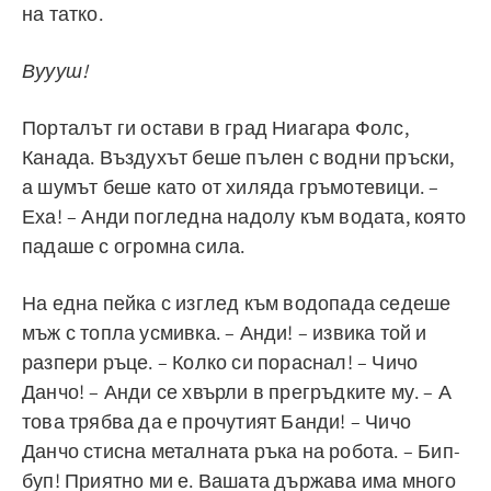
на татко.
Вуууш!
Порталът ги остави в град Ниагара Фолс,
Канада. Въздухът беше пълен с водни пръски,
а шумът беше като от хиляда гръмотевици. –
Еха! – Анди погледна надолу към водата, която
падаше с огромна сила.
На една пейка с изглед към водопада седеше
мъж с топла усмивка. – Анди! – извика той и
разпери ръце. – Колко си пораснал! – Чичо
Данчо! – Анди се хвърли в прегръдките му. – А
това трябва да е прочутият Банди! – Чичо
Данчо стисна металната ръка на робота. – Бип-
буп! Приятно ми е. Вашата държава има много