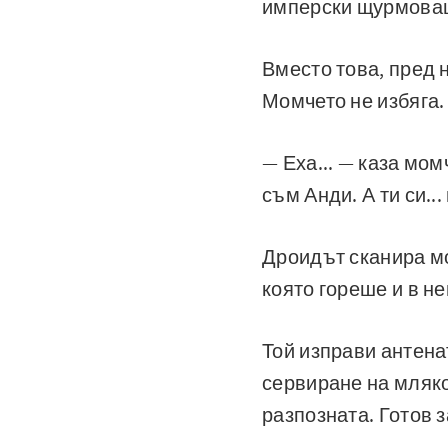
имперски щурмовац
Вместо това, пред 
Момчето не избяга.
— Еха... — каза мом
съм Анди. А ти си..
Дроидът сканира мо
която гореше и в н
Той изправи антенат
сервиране на мляко
разпозната. Готов з