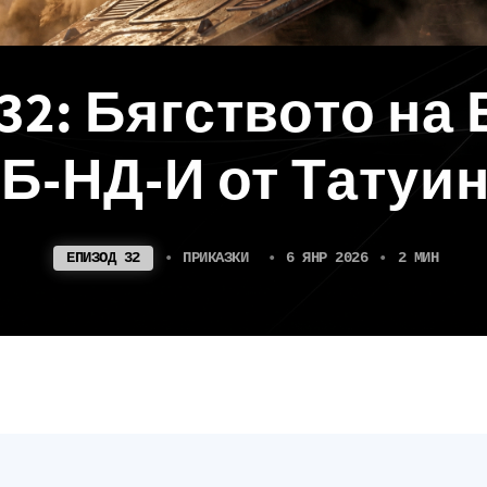
32: Бягството на
Б-НД-И от Татуи
ЕПИЗОД 32
•
ПРИКАЗКИ
•
6 ЯНР 2026
•
2 МИН