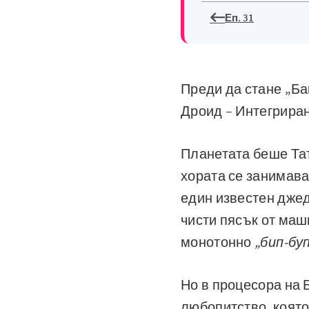
Еп. 31
Преди да стане „Ба
Дроид – Интегриран
Планетата беше Тат
хората се занимава
един известен джед
чисти пясък от маш
монотонно
„бип-бу
Но в процесора на 
любопитство, която