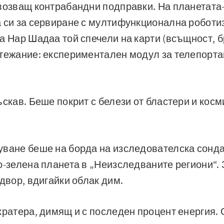
евозващ контрабандни подправки. На планетата
 си за сервиране с мултифункционална роботи
а Нар Шадаа той спечели на карти (всъщност, б
тежание: експериментален модул за телепорта
ъскав. Беше покрит с белези от бластери и кос
ване беше на борда на изследователска сонда
о-зелена планета в „Неизследваните региони“.
 двор, вдигайки облак дим.
кратера, димящ и с последен процент енергия.