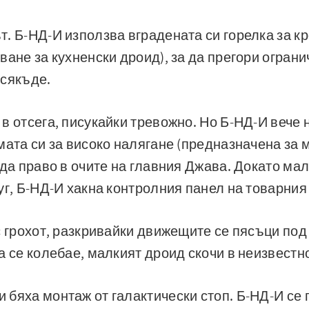
. Б-НД-И използва вградената си горелка за к
ване за кухненски дроид), за да прегори ограни
всякъде.
в отсега, писукайки тревожно. Но Б-НД-И вече 
мата си за високо налягане (предназначена за 
ода право в очите на главния Джава. Докато мал
уг, Б-НД-И хакна контролния панел на товарния
с грохот, разкривайки движещите се пясъци под
а се колебае, малкият дроид скочи в неизвестн
бяха монтаж от галактически стоп. Б-НД-И се