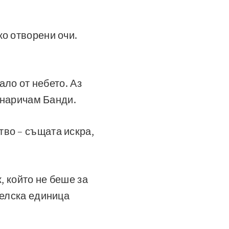
ко отворени очи.
ало от небето. Аз
е наричам Банди.
во – същата искра,
, който не беше за
телска единица