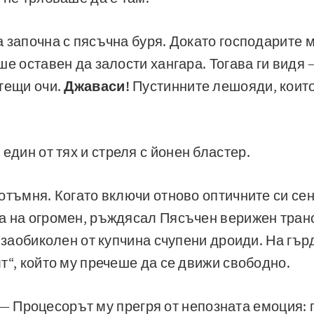
 започна с пясъчна буря. Докато господарите м
ше оставен да залости хангара. Тогава ги видя 
тещи очи.
Джаваси!
Пустинните лешояди, които
един от тях и стреля с йонен бластер.
отъмня. Когато включи отново оптичните си сен
а на огромен, ръждясал Пясъчен верижен тран
е заобиколен от купчина счупени дроиди. На гъ
т“, който му пречеше да се движи свободно.
Е! — Процесорът му прегря от непозната емоция: 