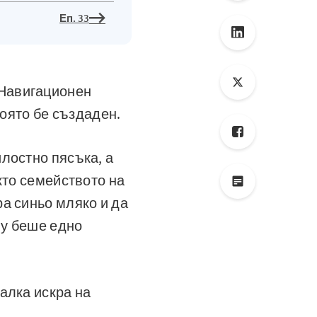
Еп. 33
Навигационен
която бе създаден.
лостно пясъка, а
кто семейството на
а синьо мляко и да
му беше едно
алка искра на