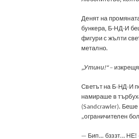
Денят на промяната
бункера, Б-НД-И бе
фигури с жълти све
метално.
„Утини!“
– изкрещя 
Светът на Б-НД-И п
намираше в търбух
(Sandcrawler). Беш
„ограничителен бол
— Бип... бзззт... Н