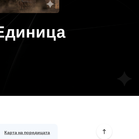
 Единица
н
Карта на поредицата