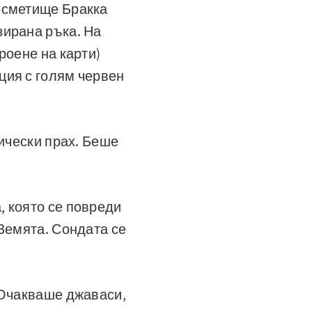
-сметище Бракка
зирана ръка. На
роене на карти)
ция с голям червен
мически прах. Беше
, която се повреди
 Земята. Сондата се
 Очакваше джаваси,