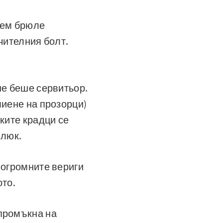
рем брюле
чителния болт.
не беше сервитьор.
миене на прозорци)
ките крадци се
 люк.
 огромните вериги
ото.
 промъкна на