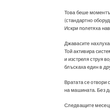
Това беше моментът
(стандартно оборуд
Искри полетяха на
Джавасите нахлуха 
Той активира систе
и изстреля струя в
блъскаха един в др
Вратата се отвори 
на машината. Без д
Следващите месеци 