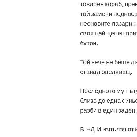
товарен кораб, пр
той замени подноса
неоновите пазари н
своя най-ценен при
бутон.
Той вече не беше л
станал оцеляващ.
Последното му пъту
близо до една синь
разби в един заден
Б-НД-И изпълзя от 