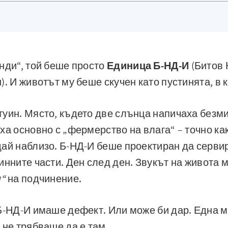
нди“, той беше просто
Единица Б-НД-И
(Битов 
). И животът му беше скучен като пустинята, в 
уин. Място, където две слънца напичаха безми
ха основно с „фермерство на влага“ – точно ка
ай наблизо. Б-НД-И беше проектиран да сервир
инните части. Ден след ден. Звукът на живота 
п“
на подчинение.
Б-НД-И имаше дефект. Или може би дар. Една м
 не трябваше да е там.