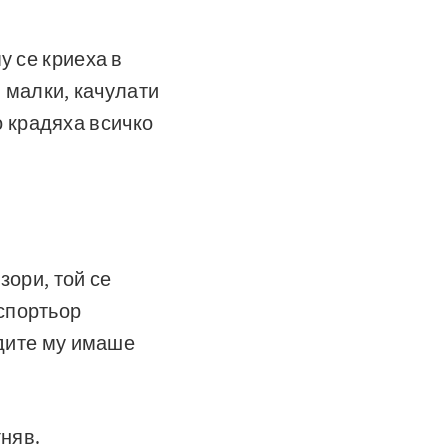
у се криеха в
– малки, качулати
 крадяха всичко
зори, той се
спортьор
рдите му имаше
гняв.