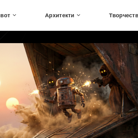
вот
Архитекти
Творчест