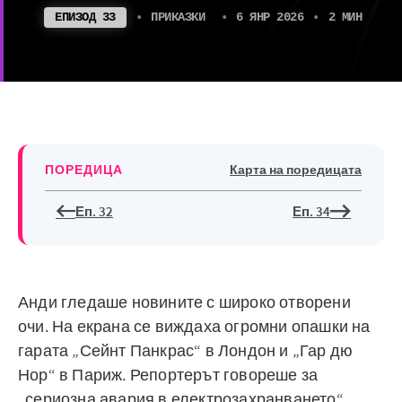
ЕПИЗОД 33
•
ПРИКАЗКИ
•
6 ЯНР 2026
•
2 МИН
ПОРЕДИЦА
Карта на поредицата
Еп. 32
Еп. 34
Анди гледаше новините с широко отворени
очи. На екрана се виждаха огромни опашки на
гарата „Сейнт Панкрас“ в Лондон и „Гар дю
Нор“ в Париж. Репортерът говореше за
„сериозна авария в електрозахранването“