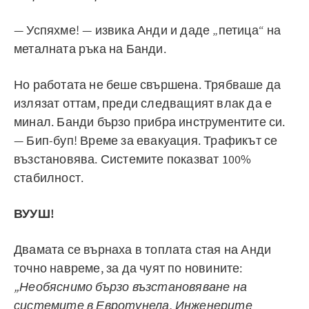
— Успяхме! — извика Анди и даде „петица“ на
металната ръка на Банди.
Но работата не беше свършена. Трябваше да
излязат оттам, преди следващият влак да е
минал. Банди бързо прибра инструментите си.
— Бип-буп! Време за евакуация. Трафикът се
възстановява. Системите показват 100%
стабилност.
ВУУШ!
Двамата се върнаха в топлата стая на Анди
точно навреме, за да чуят по новините:
„Необяснимо бързо възстановяване на
системите в Евротунела. Инженерите