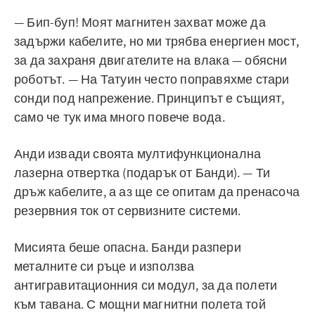
— Бип-буп! Моят магнитен захват може да
задържи кабелите, но ми трябва енергиен мост,
за да захраня двигателите на влака — обясни
роботът. — На Татуин често поправяхме стари
сонди под напрежение. Принципът е същият,
само че тук има много повече вода.
Анди извади своята мултифункционална
лазерна отвертка (подарък от Банди). — Ти
дръж кабелите, а аз ще се опитам да пренасоча
резервния ток от сервизните системи.
Мисията беше опасна. Банди разпери
металните си ръце и използва
антигравитационния си модул, за да полети
към тавана. С мощни магнитни полета той