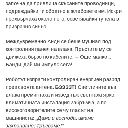
започна да привлича скъсаните проводници,
подреждайки ги обратно в жлебовете им. Искри
прехвърчаха около него, осветявайки тунела в
призрачно синьо.
Междувременно Анди се беше мушнал под
контролния панел на влака. Пръстите му се
движеха бързо по кабелите. — Още малко...
Банди, дай ми импулс сега!
Роботът изпрати контролиран енергиен разряд
през своята антена.
БЗЗЗЗТ!
Светлините във
влака премигнаха и изведнъж светнаха ярко.
Климатичната инсталация забръмча, а по
високоговорителите се чу гласът на
машиниста:
„Дами и господа, имаме
захранване! Тръгваме!“