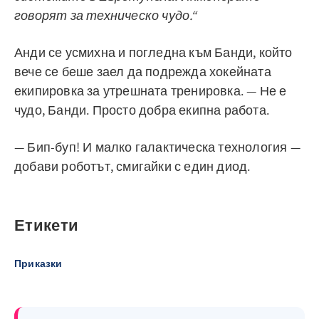
говорят за техническо чудо.“
Анди се усмихна и погледна към Банди, който
вече се беше заел да подрежда хокейната
екипировка за утрешната тренировка. — Не е
чудо, Банди. Просто добра екипна работа.
— Бип-буп! И малко галактическа технология —
добави роботът, смигайки с един диод.
Етикети
Приказки