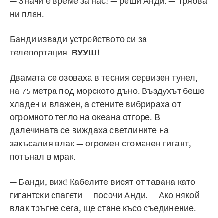
— Значи е време за нас! — реши Анди. — Трябва
ни план.
Банди извади устройството си за
телепортация.
ВУУШ!
Двамата се озоваха в тесния сервизен тунел,
на 75 метра под морското дъно. Въздухът беше
хладен и влажен, а стените вибрираха от
огромното тегло на океана отгоре. В
далечината се виждаха светлините на
закъсалия влак — огромен стоманен гигант,
потънал в мрак.
— Банди, виж! Кабелите висят от тавана като
гигантски спагети — посочи Анди. — Ако някой
влак тръгне сега, ще стане късо съединение.