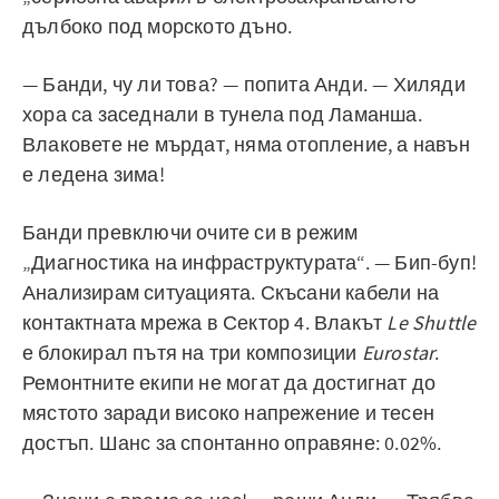
дълбоко под морското дъно.
— Банди, чу ли това? — попита Анди. — Хиляди
хора са заседнали в тунела под Ламанша.
Влаковете не мърдат, няма отопление, а навън
е ледена зима!
Банди превключи очите си в режим
„Диагностика на инфраструктурата“. — Бип-буп!
Анализирам ситуацията. Скъсани кабели на
контактната мрежа в Сектор 4. Влакът
Le Shuttle
е блокирал пътя на три композиции
Eurostar
.
Ремонтните екипи не могат да достигнат до
мястото заради високо напрежение и тесен
достъп. Шанс за спонтанно оправяне: 0.02%.