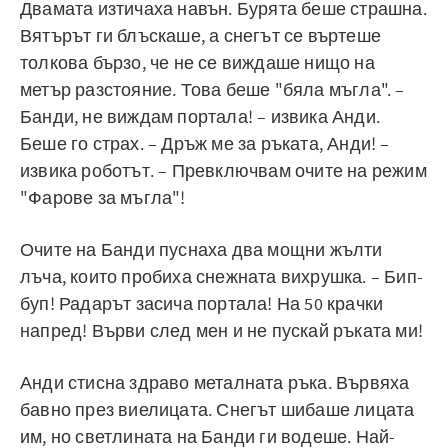
Двамата изтичаха навън. Бурята беше страшна.
Вятърът ги блъскаше, а снегът се въртеше
толкова бързо, че не се виждаше нищо на
метър разстояние. Това беше "бяла мъгла". –
Банди, не виждам портала! – извика Анди.
Беше го страх. – Дръж ме за ръката, Анди! –
извика роботът. – Превключвам очите на режим
"Фарове за мъгла"!
Очите на Банди пуснаха два мощни жълти
лъча, които пробиха снежната вихрушка. – Бип-
буп! Радарът засича портала! На 50 крачки
напред! Върви след мен и не пускай ръката ми!
Анди стисна здраво металната ръка. Вървяха
бавно през виелицата. Снегът шибаше лицата
им, но светлината на Банди ги водеше. Най-