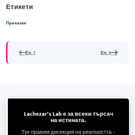
Етикети
Приказки
Еп. 7
Еп. 9
Lachezar's Lab е за всеки търсач
на истината.
Тук правим дисекция на реалността –