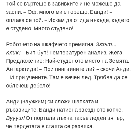
Той се въртеше в завивките и не можеше да
заспи. – Оф, много ми е горещо, Банди! –
оплака се той. – Искам да отида някъде, където
е студено. Много студено!
Роботчето на шкафчето премигна.
Зззът...
Клик!
– Бип-буп! Температурен анализ: Жега.
Предложение: Най-студеното място на Земята.
Антарктида! – При пингвините ли? – скочи Анди.
– И при учените. Там е вечен лед. Трябва да се
облечеш дебело!
Анди (наужким) си сложи шапката и
ръкавиците. Банди натисна звездното копче.
Вуууш!
От портала лъхна такъв леден вятър,
че пердетата в стаята се развяха.