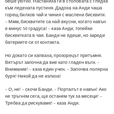
беше уютно. Настаниха ги в столовата с гледка
към ледената пустиня. Дадоха на Анди чаша
горещ билков чай и чиния с маслени бисквити.
– Ммм, бисквитите са най-вкусни, когато навън
е минус 50 градуса! – каза Анди, топейки
бисквитката в чая. Банди не ядеше, но зареди
батериите си от контакта.
Но докато си хапваха, прозорецът притъмня.
Вятърът започна да вие като гладен вълк. –
Внимание! – каза един учен. – Започва полярна
буря! Никой да не излиза!
– О, не! – скочи Банди. – Порталът е навън! Ако
не тръгнем сега, ще останем тук за месеци! –
Трябва да рискуваме! – каза Анди.