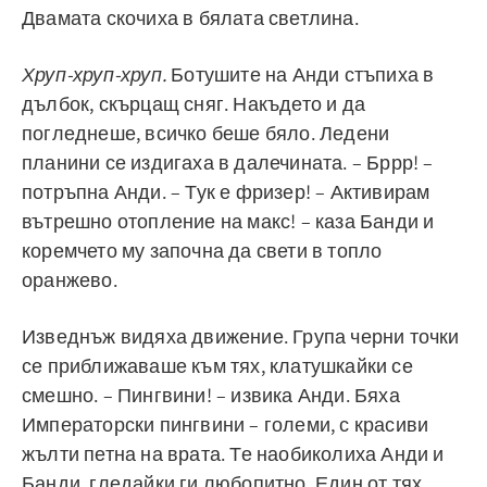
Двамата скочиха в бялата светлина.
Хруп-хруп-хруп.
Ботушите на Анди стъпиха в
дълбок, скърцащ сняг. Накъдето и да
погледнеше, всичко беше бяло. Ледени
планини се издигаха в далечината. – Бррр! –
потръпна Анди. – Тук е фризер! – Активирам
вътрешно отопление на макс! – каза Банди и
коремчето му започна да свети в топло
оранжево.
Изведнъж видяха движение. Група черни точки
се приближаваше към тях, клатушкайки се
смешно. – Пингвини! – извика Анди. Бяха
Императорски пингвини – големи, с красиви
жълти петна на врата. Те наобиколиха Анди и
Банди, гледайки ги любопитно. Един от тях