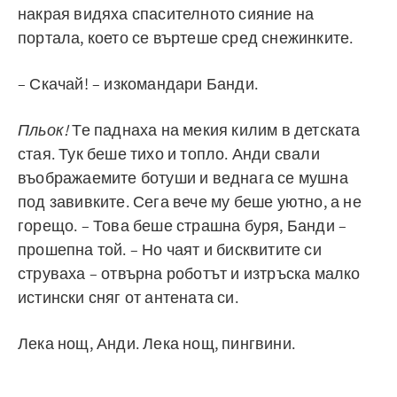
накрая видяха спасителното сияние на
портала, което се въртеше сред снежинките.
– Скачай! – изкомандари Банди.
Пльок!
Те паднаха на мекия килим в детската
стая. Тук беше тихо и топло. Анди свали
въображаемите ботуши и веднага се мушна
под завивките. Сега вече му беше уютно, а не
горещо. – Това беше страшна буря, Банди –
прошепна той. – Но чаят и бисквитите си
струваха – отвърна роботът и изтръска малко
истински сняг от антената си.
Лека нощ, Анди. Лека нощ, пингвини.