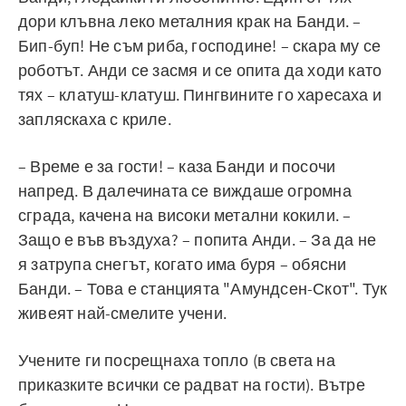
дори клъвна леко металния крак на Банди. –
Бип-буп! Не съм риба, господине! – скара му се
роботът. Анди се засмя и се опита да ходи като
тях – клатуш-клатуш. Пингвините го харесаха и
запляскаха с криле.
– Време е за гости! – каза Банди и посочи
напред. В далечината се виждаше огромна
сграда, качена на високи метални кокили. –
Защо е във въздуха? – попита Анди. – За да не
я затрупа снегът, когато има буря – обясни
Банди. – Това е станцията "Амундсен-Скот". Тук
живеят най-смелите учени.
Учените ги посрещнаха топло (в света на
приказките всички се радват на гости). Вътре