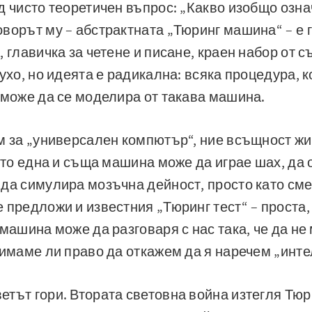
д чисто теоретичен въпрос: „Какво изобщо озна
ворът му – абстрактната „Тюринг машина“ – е 
 главичка за четене и писане, краен набор от с
ухо, но идеята е радикална: всяка процедура, 
 може да се моделира от такава машина.
м за „универсален компютър“, ние всъщност жи
ойто една и съща машина може да играе шах, да 
да симулира мозъчна дейност, просто като см
 предложи и известния „Тюринг тест“ – проста,
 машина може да разговаря с нас така, че да не
 имаме ли право да откажем да я наречем „инт
тът гори. Втората световна война изтегля Тюр