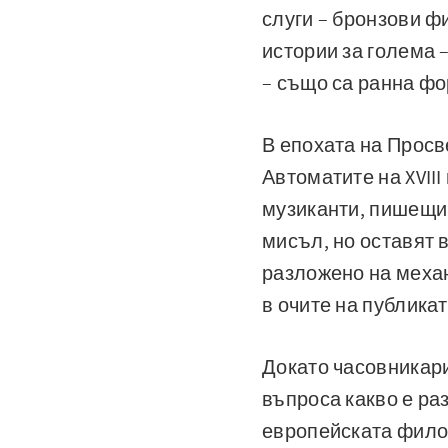
слуги – бронзови ф
истории за голема 
– също са ранна фо
В епохата на Просв
Автоматите на XVIII
музиканти, пишещи 
мисъл, но оставят 
разложено на механ
в очите на публикат
Докато часовникари
въпроса какво е раз
европейската филос