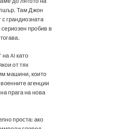
гаме до лятото на
мпшър. Там Джон
 с грандиозната
 сериозен пробив в
тогава.
на AI като
якои от тях
им машини, които
и военните агенции
 на прага на нова
елно проста: ако
символи според