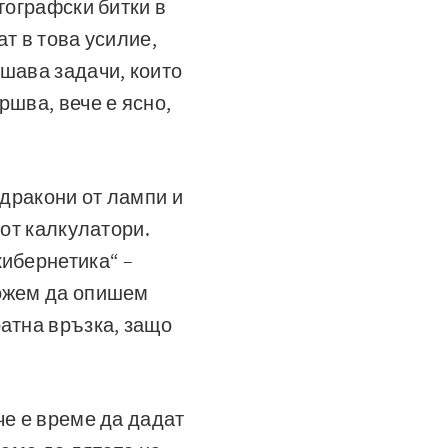
тографски битки в
т в това усилие,
ешава задачи, които
ршва, вече е ясно,
 дракони от лампи и
 от калкулатори.
кибернетика“ –
можем да опишем
ратна връзка, защо
че е време да дадат