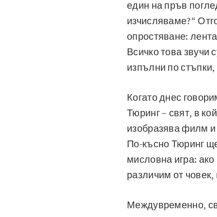
един на пръв погле
изчисляваме?“ Отго
опростяване: лента,
Всичко това звучи с
изпълни по стъпки,
Когато днес говори
Тюринг – свят, в к
изобразява филм и 
По-късно Тюринг ще
мисловна игра: ако
различим от човек,
Междувременно, све