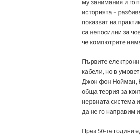
му занимания и го 
историята – разбив
показват на практи
са непосилни за чо
че компютрите няма
Първите електронни
кабели, но в умове
Джон фон Нойман, Н
обща теория за кон
нервната система и
да не го направим 
През 50-те години 