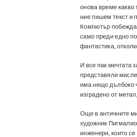
онова време какво 
ние пишем текст и 
Компютър побеждава
само преди едно по
фантастика, отколк
И все пак мечтата з
представяли мисле
има нещо дълбоко ч
изградено от метал
Още в античните м
художник Пигмалион
инженери, които се