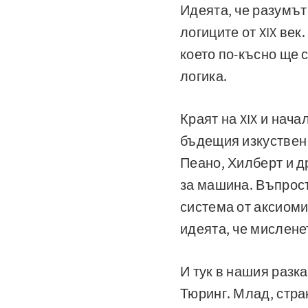
Идеята, че разумът
логиците от XIX ве
което по-късно ще
логика.
Краят на XIX и нача
бъдещия изкуствен 
Пеано, Хилберт и д
за машина. Въпрос
система от аксиоми
идеята, че мислене
И тук в нашия разк
Тюринг. Млад, стра