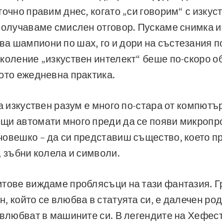
точно правим днес, когато „си говорим“ с изкус
получаваме смислен отговор. Пускаме снимка и
 шампиони по шах, го и дори на състезания п
коление „изкуствен интелект“ беше по-скоро о
ото ежедневна практика.
а изкуствен разум е много по-стара от компютър
щи автомати много преди да се появи микропро
овешко – да си представиш същество, което при
, зъбни колела и символи.
итове виждаме проблясъци на тази фантазия. Г
, който се влюбва в статуята си, е далечен ро
 влюбват в машините си. В легендите на Хефес