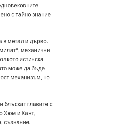
редновековните
вено с тайно знание
 в метал и дърво.
осмилат“, механични
колкото истинска
ото може да бъде
рост механизъм, но
и блъскат главите с
до Хюм и Кант,
, съзнание.