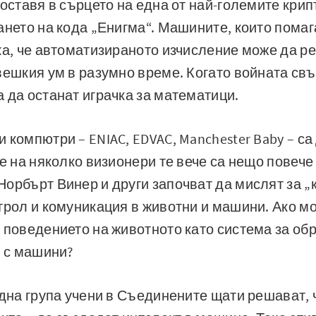
поставя в сърцето на една от най-големите крип
ането на кода „Енигма“. Машините, които помага
ка, че автоматизираното изчисление може да р
вешкия ум в разумно време. Когато войната свъ
 да останат играчка за математици.
 компютри – ENIAC, EDVAC, Manchester Baby – са
те на няколко визионери те вече са нещо повече
орбърт Винер и други започват да мислят за „
трол и комуникация в животни и машини. Ако 
 поведението на животното като система за об
и с машини?
една група учени в Съединените щати решават, 