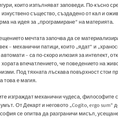
игури, които изпълняват заповеди. По-късно с
– изкуствено същество, създадено от кал и ожи
рма на идея за „програмиране“ на материята.
ещението мечтата започва да се материализира
 век – механични патици, които „ядат“ и „хран
автомати – са по-скоро илюзия за интелект, от
в хората впечатлението, че поведението на жив
изми. Под тяхната лъскава повърхност стои п
а това е магия.
те изграждат механични чудеса, философите с
умът. От Декарт и неговото „Cogito, ergo sum“ 
офия се опитва да разграничи мисъл, усещане