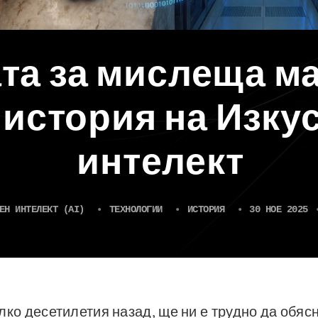
та за мислеща м
 история на Изку
интелект
ЕН ИНТЕЛЕКТ (AI)
•
ТЕХНОЛОГИИ
•
ИСТОРИЯ
•
30 НОЕ 2025
лко десетилетия назад, ще ни е трудно да обяс