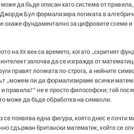
 може да бъде описан като система от правила,
к. Джордж Бул формализира логиката в алгебри
 се окаже фундаментално за цифровите схеми 
лото на XX век са времето, когато „скритият фу
интелект започва да се изгражда от математици
руги правят логиката по-строга, а нейните сим
ът „можем ли да формализираме всички матема
 и правила?“ не е просто философски; той пося
то може да бъде обработка на символи.
аз се появява една фигура, която днес е почти 
нно сдържан британски математик, който се опи