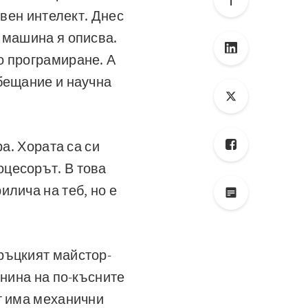
твен интелект. Днес
 машина я описва.
о програмиране. А
бещание и научна
а. Хората са си
цесорът. В това
лича на теб, но е
ръцкият майстор-
днина на по-късните
т има механични