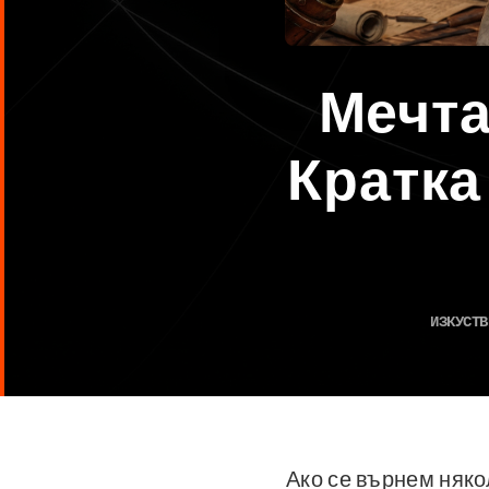
Мечта
Кратка
ИЗКУСТВ
Ако се върнем няко