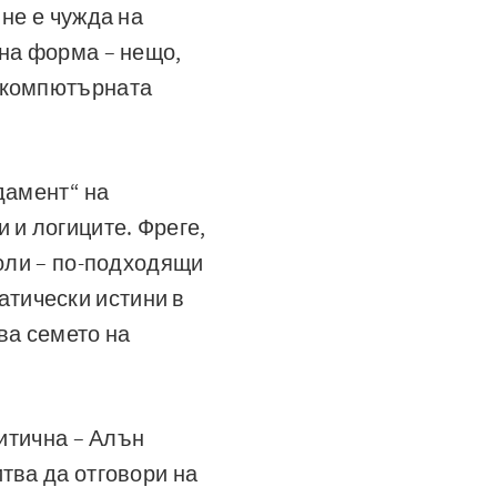
 не е чужда на
чна форма – нещо,
и компютърната
ндамент“ на
 и логиците. Фреге,
воли – по-подходящи
тически истини в
ва семето на
митична – Алън
тва да отговори на