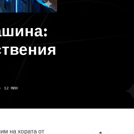
ашина:
ствения
•
12 МИН
ним на хората от