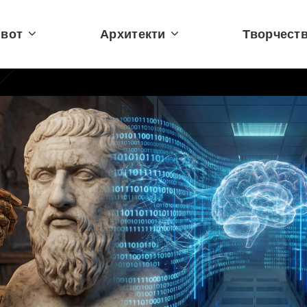
вот
Архитекти
Творчест