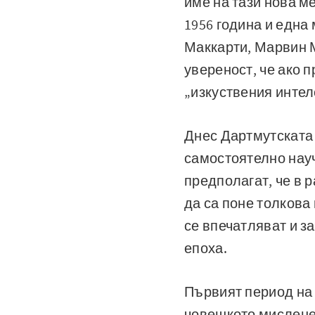
име на тази нова м
1956 година и едн
Маккарти, Марвин М
увереност, че ако 
„изкуствения интел
Днес Дартмутската 
самостоятелно науч
предполагат, че в 
да са поне толкова
се впечатляват и за
епоха.
Първият период на 
човешкото мислене