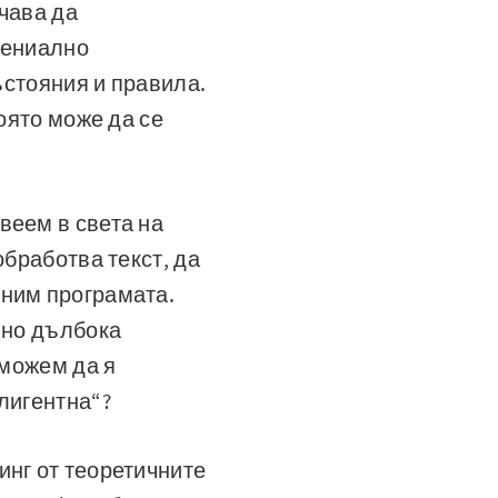
чава да
гениално
ъстояния и правила.
която може да се
веем в света на
обработва текст, да
еним програмата.
 но дълбока
 можем да я
елигентна“?
инг от теоретичните