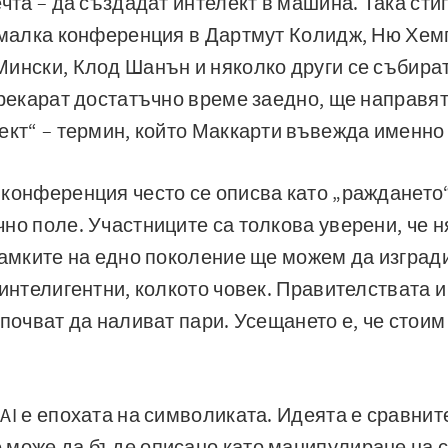
ечта – да създадат интелект в машина. Така сти
а малка конференция в Дартмут Колидж, Ню Хе
ински, Клод Шанън и няколко други се събират
прекарат достатъчно време заедно, ще направят
ект“ – термин, който Маккарти въвежда именно 
конференция често се описва като „раждането“ 
но поле. Участниците са толкова уверени, че н
рамките на едно поколение ще можем да изград
 интелигентни, колкото човек. Правителствата 
почват да наливат пари. Усещането е, че стоим
AI е епохата на символиката. Идеята е сравнит
 може да бъде описано като манипулиране на 