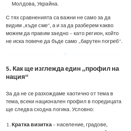
Молдова, Украйна.
С тях сравненията са важни не само за да
видим „къде сме“, а и за да разберем какво
можем да правим заедно – като регион, който
не иска повече да бъде само „барутен погреб“.
5. Как ще изглежда един „профил на
нация“
За да не се разхождаме хаотично от тема в
тема, всеки национален профил в поредицата
ще следва сходна логика. Условно:
Кратка визитка
– население, градове,