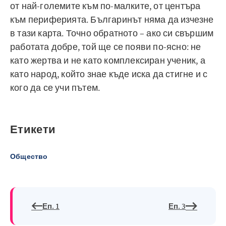
от най-големите към по-малките, от центъра
към периферията. Българинът няма да изчезне
в тази карта. Точно обратното – ако си свършим
работата добре, той ще се появи по-ясно: не
като жертва и не като комплексиран ученик, а
като народ, който знае къде иска да стигне и с
кого да се учи пътем.
Етикети
Общество
Еп. 1
Еп. 3