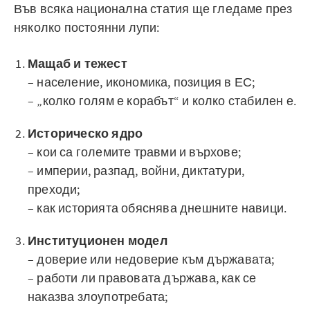
Във всяка национална статия ще гледаме през
няколко постоянни лупи:
Мащаб и тежест
– население, икономика, позиция в ЕС;
– „колко голям е корабът“ и колко стабилен е.
Историческо ядро
– кои са големите травми и върхове;
– империи, разпад, войни, диктатури,
преходи;
– как историята обяснява днешните навици.
Институционен модел
– доверие или недоверие към държавата;
– работи ли правовата държава, как се
наказва злоупотребата;