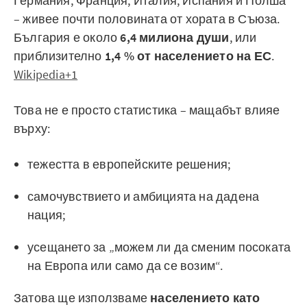
Германия, Франция, Италия, Испания и Полша
– живее почти половината от хората в Съюза.
България е около
6,4 милиона души
, или
приблизително
1,4 % от населението на ЕС
.
Wikipedia+1
Това не е просто статистика – мащабът влияе
върху:
тежестта в европейските решения;
самочувствието и амбицията на дадена
нация;
усещането за „можем ли да сменим посоката
на Европа или само да се возим“.
Затова ще използваме
населението като