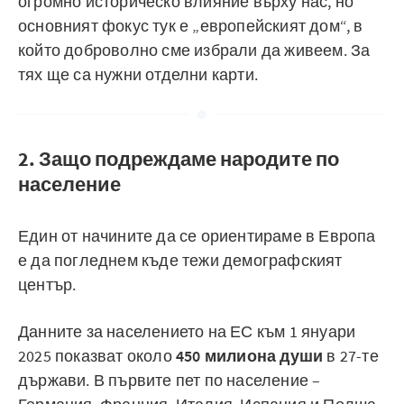
огромно историческо влияние върху нас, но
основният фокус тук е „европейският дом“, в
който доброволно сме избрали да живеем. За
тях ще са нужни отделни карти.
2. Защо подреждаме народите по
население
Един от начините да се ориентираме в Европа
е да погледнем къде тежи демографският
център.
Данните за населението на ЕС към 1 януари
2025 показват около
450 милиона души
в 27-те
държави. В първите пет по население –