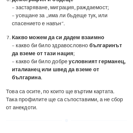
– застаряване, миграция, раждаемост;
– усещане за „има ли бъдеще тук, или
спасението е навън“.
Какво можем да си дадем взаимно
– какво би било здравословно
българинът
да вземе от тази нация
;
– какво би било добре
условният германец,
италианец или швед да вземе от
българина
.
Това са осите, по които ще въртим картата.
Така профилите ще са съпоставими, а не сбор
от анекдоти.