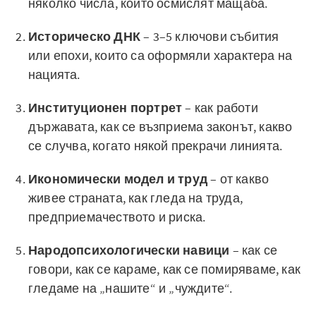
няколко числа, които осмислят мащаба.
Историческо ДНК
– 3–5 ключови събития
или епохи, които са оформяли характера на
нацията.
Институционен портрет
– как работи
държавата, как се възприема законът, какво
се случва, когато някой прекрачи линията.
Икономически модел и труд
– от какво
живее страната, как гледа на труда,
предприемачеството и риска.
Народопсихологически навици
– как се
говори, как се караме, как се помиряваме, как
гледаме на „нашите“ и „чуждите“.