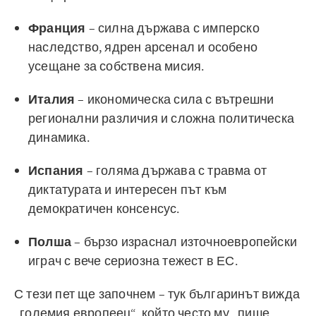
Франция
– силна държава с имперско
наследство, ядрен арсенал и особено
усещане за собствена мисия.
Италия
– икономическа сила с вътрешни
регионални различия и сложна политическа
динамика.
Испания
– голяма държава с травма от
диктатурата и интересен път към
демократичен консенсус.
Полша
– бързо израснал източноевропейски
играч с вече сериозна тежест в ЕС.
С тези пет ще започнем – тук българинът вижда
„големия европеец“, който често му „пише