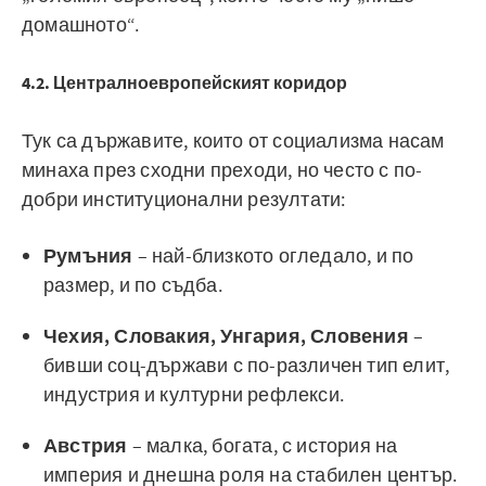
домашното“.
4.2. Централноевропейският коридор
Тук са държавите, които от социализма насам
минаха през сходни преходи, но често с по-
добри институционални резултати:
Румъния
– най-близкото огледало, и по
размер, и по съдба.
Чехия, Словакия, Унгария, Словения
–
бивши соц-държави с по-различен тип елит,
индустрия и културни рефлекси.
Австрия
– малка, богата, с история на
империя и днешна роля на стабилен център.