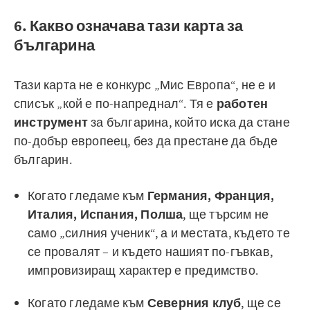
6. Какво означава тази карта за
българина
Тази карта не е конкурс „Мис Европа“, не е и
списък „кой е по-напреднал“. Тя е
работен
инструмент
за българина, който иска да стане
по-добър европеец, без да престане да бъде
българин.
Когато гледаме към
Германия, Франция,
Италия, Испания, Полша
, ще търсим не
само „силния ученик“, а и местата, където те
се провалят – и където нашият по-гъвкав,
импровизиращ характер е предимство.
Когато гледаме към
Северния клуб
, ще се