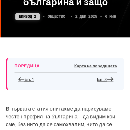
българина и защо
ЕПИЗОД 2
•
ОБЩЕСТВО
•
2 ДЕК 2025
•
6 МИН
ПОРЕДИЦА
Карта на поредицата
Еп. 1
Еп. 3
В първата статия опитахме да нарисуваме
честен профил на българина – да видим кои
сме, без нито да се самохвалим, нито да се