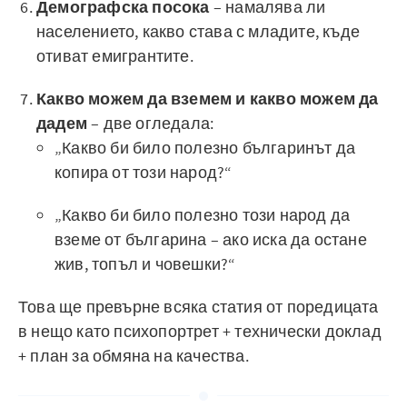
Демографска посока
– намалява ли
населението, какво става с младите, къде
отиват емигрантите.
Какво можем да вземем и какво можем да
дадем
– две огледала:
„Какво би било полезно българинът да
копира от този народ?“
„Какво би било полезно този народ да
вземе от българина – ако иска да остане
жив, топъл и човешки?“
Това ще превърне всяка статия от поредицата
в нещо като психопортрет + технически доклад
+ план за обмяна на качества.