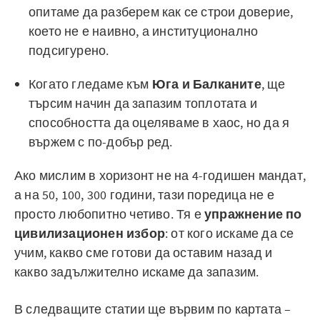
опитаме да разберем как се строи доверие,
което не е наивно, а институционално
подсигурено.
Когато гледаме към
Юга и Балканите
, ще
търсим начин да запазим топлотата и
способността да оцеляваме в хаос, но да я
вържем с по-добър ред.
Ако мислим в хоризонт не на 4-годишен мандат,
а на 50, 100, 300 години, тази поредица не е
просто любопитно четиво. Тя е
упражнение по
цивилизационен избор
: от кого искаме да се
учим, какво сме готови да оставим назад и
какво задължително искаме да запазим.
В следващите статии ще вървим по картата –