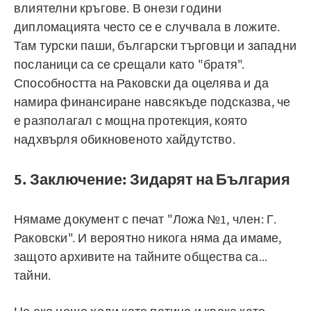
влиятелни кръгове. В онези години
дипломацията често се е случвала в ложите.
Там турски паши, български търговци и западни
посланици са се срещали като "братя".
Способността на Раковски да оцелява и да
намира финансиране навсякъде подсказва, че
е разполагал с мощна протекция, която
надхвърля обикновеното хайдутство.
5. Заключение: Зидарят на България
Нямаме документ с печат "Ложа №1, член: Г.
Раковски". И вероятно никога няма да имаме,
защото архивите на тайните общества са...
тайни.