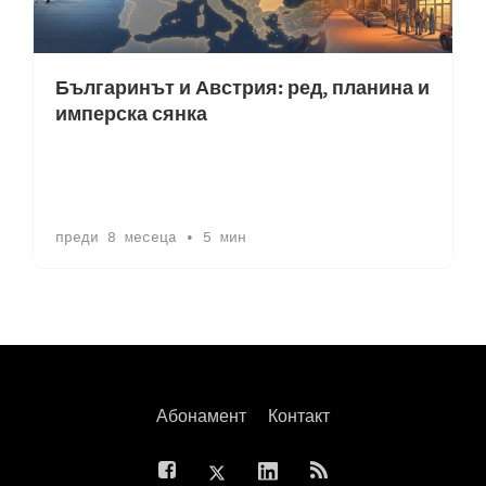
Българинът и Австрия: ред, планина и
имперска сянка
преди 8 месеца
•
5 мин
п
Абонамент
Контакт