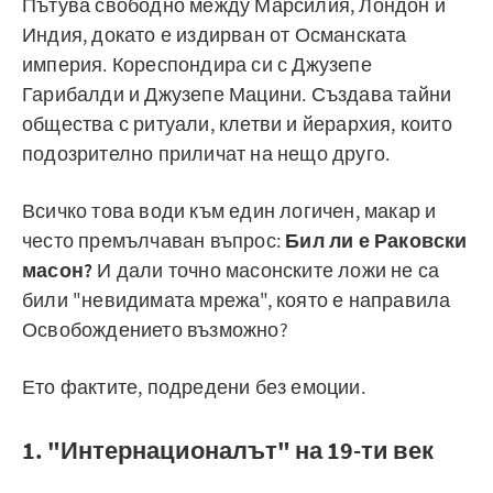
Пътува свободно между Марсилия, Лондон и
Индия, докато е издирван от Османската
империя. Кореспондира си с Джузепе
Гарибалди и Джузепе Мацини. Създава тайни
общества с ритуали, клетви и йерархия, които
подозрително приличат на нещо друго.
Всичко това води към един логичен, макар и
често премълчаван въпрос:
Бил ли е Раковски
масон?
И дали точно масонските ложи не са
били "невидимата мрежа", която е направила
Освобождението възможно?
Ето фактите, подредени без емоции.
1. "Интернационалът" на 19-ти век