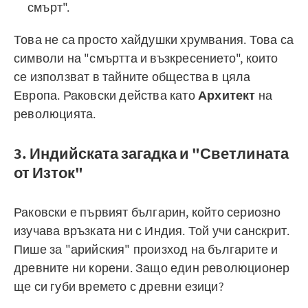
смърт".
Това не са просто хайдушки хрумвания. Това са
символи на "смъртта и възкресението", които
се използват в тайните общества в цяла
Европа. Раковски действа като
Архитект
на
революцията.
3. Индийската загадка и "Светлината
от Изток"
Раковски е първият българин, който сериозно
изучава връзката ни с Индия. Той учи санскрит.
Пише за "арийския" произход на българите и
древните ни корени. Защо един революционер
ще си губи времето с древни езици?