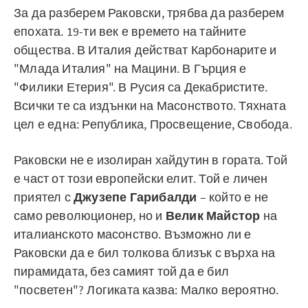
За да разберем Раковски, трябва да разберем
епохата. 19-ти век е времето на тайните
общества. В Италия действат Карбонарите и
"Млада Италия" на Мацини. В Гърция е
"Филики Етерия". В Русия са Декабристите.
Всички те са издънки на Масонството. Тяхната
цел е една: Република, Просвещение, Свобода.
Раковски не е изолиран хайдутин в гората. Той
е част от този европейски елит. Той е личен
приятел с
Джузепе Гарибалди
– който е не
само революционер, но и
Велик Майстор
на
италианското масонство. Възможно ли е
Раковски да е бил толкова близък с върха на
пирамидата, без самият той да е бил
"посветен"? Логиката казва: Малко вероятно.