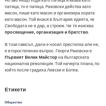
Но ако нещо ходи като патица и квака като
патица, то е патица. Раковски действа като
масон, пише като масон и организира хората
като масон. Той внася в България идеята, че
Свободата не е дар, а строеж. Че тя изисква
просвещение, организация и братство
.
В този смисъл, дали е носил престилка или не,
е второстепенен въпрос. Георги Раковски е
Първият Велик Майстор
на българската
национална революция. Той начерта плана, по
който после градиха Левски и Ботев.
Етикети
Общество