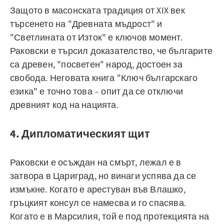
Защото в масонската традиция от XIX век
търсенето на "Древната мъдрост" и
"Светлината от Изток" е ключов момент.
Раковски е търсил доказателство, че българите
са древен, "посветен" народ, достоен за
свобода. Неговата книга "Ключ българскаго
езика" е точно това – опит да се отключи
древният код на нацията.
4. Дипломатическият щит
Раковски е осъждан на смърт, лежал е в
затвора в Цариград, но винаги успява да се
измъкне. Когато е арестуван във Влашко,
гръцкият консул се намесва и го спасява.
Когато е в Марсилия, той е под протекцията на