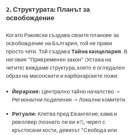
2. Структурата: Планът за
освобождение
Когато Раковски създава своите планове за
освобождение на България, той не прави
просто чети. Той създава
Тайна канцелария
. В
неговия "Привременен закон" (Устава на
четите) виждаме структура, която е огледален
образ на масонските и карбонарските ложи:
Йерархия:
Централно тайно началство ->
Регионални поделения -> Локални комитети.
Ритуали:
Клетва пред Евангелие, кама и
револвер (познато ли ви е?), череп с
кръстосани кости, девизът "Свобода или